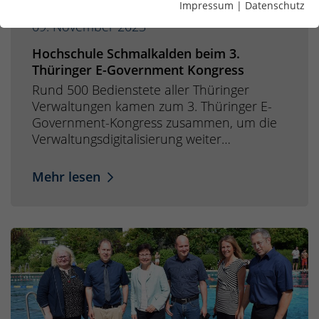
Impressum
|
Datenschutz
09. November 2023
Hochschule Schmalkalden beim 3.
Thüringer E-Government Kongress
Rund 500 Bedienstete aller Thüringer
Verwaltungen kamen zum 3. Thüringer E-
Government-Kongress zusammen, um die
Verwaltungsdigitalisierung weiter…
Mehr lesen