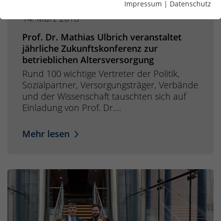
Impressum
|
Datenschutz
14. März 2018
Prof. Dr. Mathias Ulbrich veranstaltet
jährliche Zukunftskonferenz zur
betrieblichen Altersversorgung
Rund 100 wichtige Vertreter der Politik,
Sozialpartner, Versorgungsträger, Verbände
und der Wissenschaft tauschten sich auf
Einladung von Prof. Dr.…
Mehr lesen