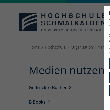
Home
Hochschule
Organisation
Verwal
Medien nutzen
Gedruckte Bücher
E-Books