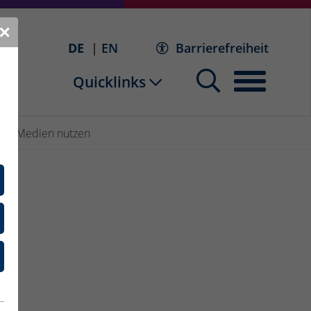
✕
DE
EN
Barrierefreiheit
Quicklinks
k
Medien nutzen