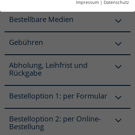
Impressum
|
Datenschutz
Bestellbare Medien
Gebühren
Abholung, Leihfrist und
Rückgabe
Bestelloption 1: per Formular
Bestelloption 2: per Online-
Bestellung