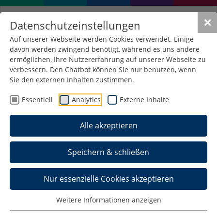
✕
Datenschutzeinstellungen
Auf unserer Webseite werden Cookies verwendet. Einige
davon werden zwingend benötigt, während es uns andere
Fernleihe und
ermöglichen, Ihre Nutzererfahrung auf unserer Webseite zu
Dokumentlieferdienste
verbessern. Den Chatbot können Sie nur benutzen, wenn
Sie den externen Inhalten zustimmen.
Essentiell
Analytics
Externe Inhalte
Fernleihe
Alle akzeptieren
Medien, die in der Cellarius-
Hochschulbibliothek nicht vorhanden sind,
Speichern & schließen
können gegen eine Gebühr
(
Benutzungsordnung
) bei anderen
Nur essenzielle Cookies akzeptieren
Bibliotheken bestellt werden.
Weitere Informationen anzeigen