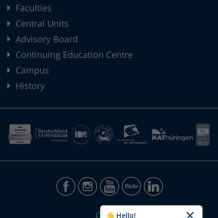
Faculties
Central Units
Advisory Board
Continuing Education Centre
Campus
History
CONTACT
👋 Hello!