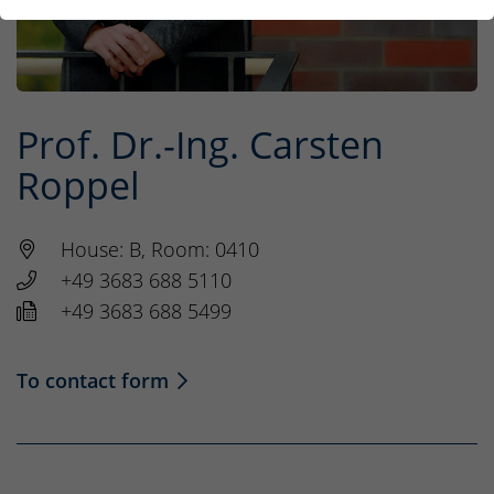
Prof. Dr.-Ing. Carsten
Roppel
House: B, Room: 0410
+49 3683 688 5110
+49 3683 688 5499
To contact form