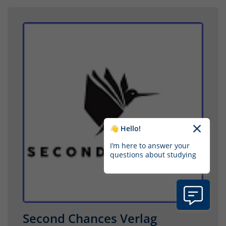
👋 Hello!
I’m here to answer your
questions about studying
Second Chances Verlag