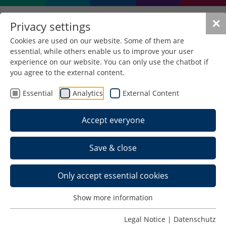
✕
Privacy settings
Cookies are used on our website. Some of them are
essential, while others enable us to improve your user
experience on our website. You can only use the chatbot if
you agree to the external content.
Essential
Analytics
External Content
Accept everyone
Save & close
Only accept essential cookies
Show more information
Dual study program in
Legal Notice
|
Datenschutz