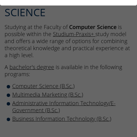
MEDIA & COMPUTER
SCIENCE
Studying at the Faculty of
Computer Science
is
possible within the
Studium-Praxis+
study model
and offers a wide range of options for combining
theoretical knowledge and practical experience at
a high level.
A
bachelor's degree
is available in the following
programs:
Computer Science (B.Sc.)
Multimedia Marketing (B.Sc.)
Administrative Information Technology/E-
Government (B.Sc.)
Business Information Technology (B.Sc.)