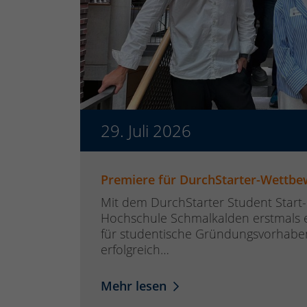
29. Juli 2026
alten
Premiere für DurchStarter-Wettb
amilie,
Mit dem DurchStarter Student Start-
alkalden
Hochschule Schmalkalden erstmals 
erender
für studentische Gründungsvorhabe
erfolgreich…
Mehr lesen