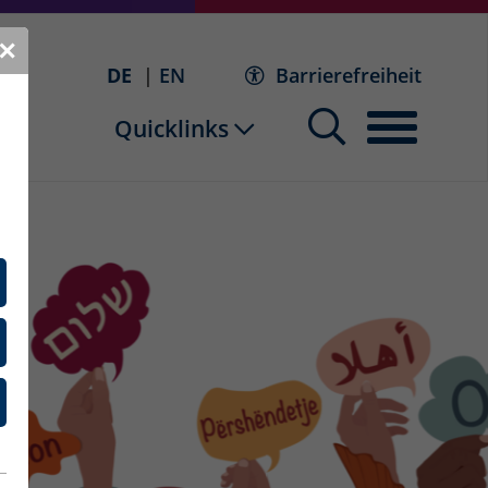
✕
DE
EN
Barrierefreiheit
Quicklinks