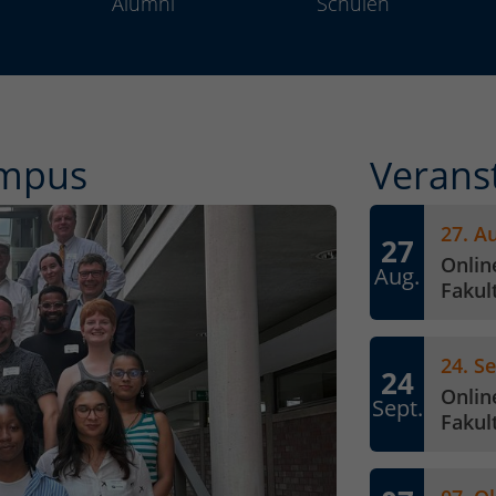
Alumni
Schulen
ampus
Verans
27. A
27
Onlin
Aug.
Fakul
24. S
24
Onlin
Sept.
Fakul