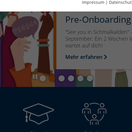
Impressum
|
Datenschut
Pre-Onboarding 
"See you in Schmalkalden" - 
September: Ein 2 Wochen Int
wartet auf dich!
Mehr erfahren
Pause