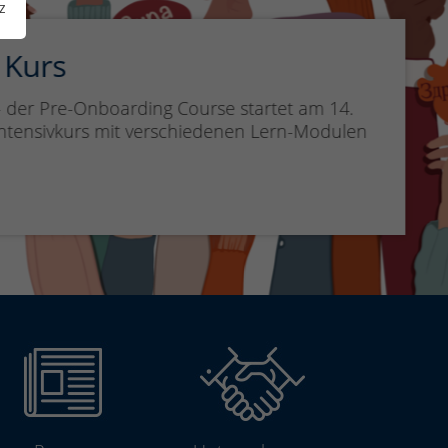
z
Kurs
der Pre-Onboarding Course startet am 14.
ensivkurs mit verschiedenen Lern-Modulen