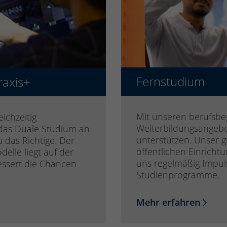
Fernstudium
raxis+
Mit unseren berufsbe
ichzeitig
Weiterbildungsangebo
das Duale Studium an
unterstützen. Unser 
das Richtige. Der
öffentlichen Einrich
elle liegt auf der
uns regelmäßig Impuls
essert die Chancen
Studienprogramme.
Mehr erfahren