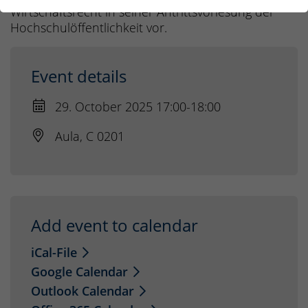
Wirtschaftsrecht in seiner Antrittsvorlesung der
Hochschulöffentlichkeit vor.
Event details
29. October 2025 17:00-18:00
Aula, C 0201
Add event to calendar
iCal-File
Google Calendar
Outlook Calendar