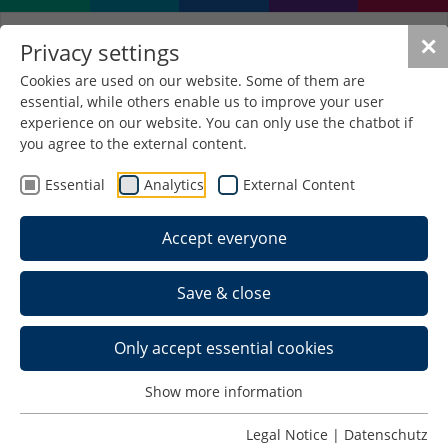
✕
Privacy settings
Cookies are used on our website. Some of them are
essential, while others enable us to improve your user
Antrittsvorlesung Prof. Dr.
experience on our website. You can only use the chatbot if
Karsten Löw
you agree to the external content.
Essential
Analytics
External Content
29. October 2025 17:00-18:00
Accept everyone
Traditionell ermöglicht die Hochschule
Schmalkalden den neu berufenen Professorinnen
Save & close
und Professoren sich in einer ca. 25minütigen
Antrittsvorlesung den Studierenden,
Only accept essential cookies
Professor(inn)en und Mitarbeiter(inne)n der
Hochschule vorzustellen.
Show more information
In der Veranstaltung am 29. Oktober 2025 stellt
Legal Notice
|
Datenschutz
sich Prof. Dr. Karsten Löw aus der Fakultät