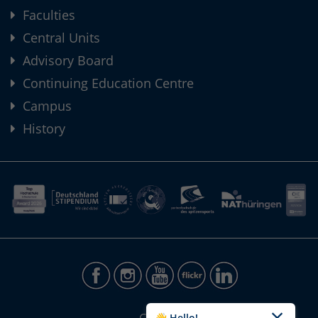
Faculties
Central Units
Advisory Board
Continuing Education Centre
Campus
History
👋 Hello!