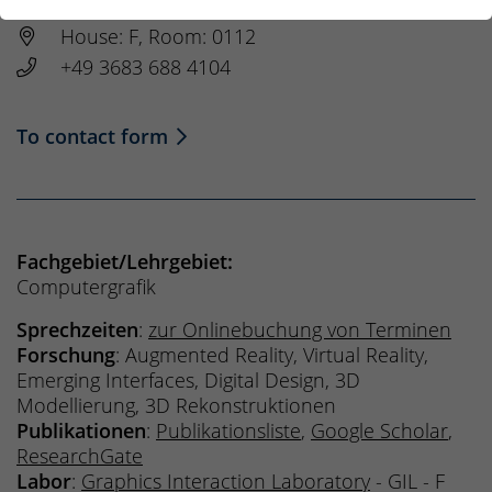
House: F, Room: 0112
+49 3683 688 4104
To contact form
Fachgebiet/Lehrgebiet:
Computergrafik
Sprechzeiten
:
zur Onlinebuchung von Terminen
Forschung
: Augmented Reality, Virtual Reality,
Emerging Interfaces, Digital Design, 3D
Modellierung, 3D Rekonstruktionen
Publikationen
:
Publikationsliste
,
Google Scholar
,
ResearchGate
Labor
:
Graphics Interaction Laboratory
- GIL - F