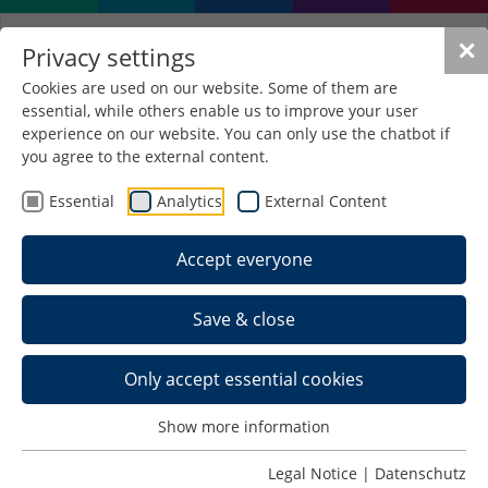
✕
Privacy settings
Cookies are used on our website. Some of them are
essential, while others enable us to improve your user
experience on our website. You can only use the chatbot if
you agree to the external content.
Essential
Analytics
External Content
Accept everyone
Save & close
Prof. Hartmut Seichter,
Only accept essential cookies
PhD; Prodekan
Show more information
Computergrafik
Legal Notice
|
Datenschutz