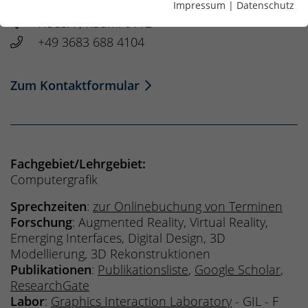
Impressum
|
Datenschutz
Haus: F, Raum: 0112
+49 3683 688 4104
Zum Kontaktformular
Fachgebiet/Lehrgebiet:
Computergrafik
Sprechzeiten
:
zur Onlinebuchung von Terminen
Forschung
: Augmented Reality, Virtual Reality,
Emerging Interfaces, Digital Design, 3D
Modellierung, 3D Rekonstruktionen
Publikationen
:
Publikationsliste
,
Google Scholar
,
ResearchGate
Labor
:
Graphics Interaction Laboratory
- GIL - F