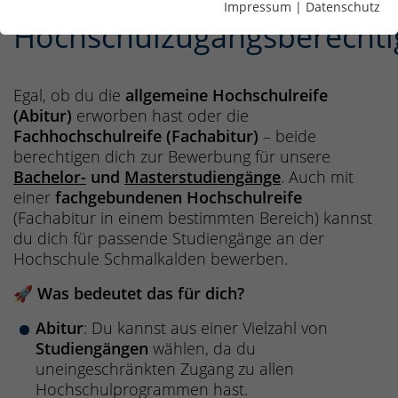
deutscher
Impressum
|
Datenschutz
Hochschulzugangsberecht
Egal, ob du die
allgemeine Hochschulreife
(Abitur)
erworben hast oder die
Fachhochschulreife (Fachabitur)
– beide
berechtigen dich zur Bewerbung für unsere
Bachelor-
und
Masterstudiengänge
. Auch mit
einer
fachgebundenen Hochschulreife
(Fachabitur in einem bestimmten Bereich) kannst
du dich für passende Studiengänge an der
Hochschule Schmalkalden bewerben.
🚀
Was bedeutet das für dich?
Abitur
: Du kannst aus einer Vielzahl von
Studiengängen
wählen, da du
uneingeschränkten Zugang zu allen
Hochschulprogrammen hast.