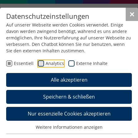
✕
Datenschutzeinstellungen
Auf unserer Webseite werden Cookies verwendet. Einige
davon werden zwingend benötigt, während es uns andere
Formular für
ermöglichen, Ihre Nutzererfahrung auf unserer Webseite zu
unselbstständige Werke
verbessern. Den Chatbot können Sie nur benutzen, wenn
Sie den externen Inhalten zustimmen.
Essentiell
Analytics
Externe Inhalte
Buchbeiträge, Kongressbeiträge, Tagungsbeiträge /
Abstracts, Rezensionen und Zeitschriftenaufsätze
Alle akzeptieren
Publikation melden
Speichern & schließen
Hinweis: Felder mit einem * müssen ausgefüllt
werden.
Nur essenzielle Cookies akzeptieren
Weitere Informationen anzeigen
Dokumentart
*