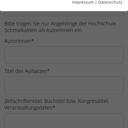
Impressum
|
Datenschutz
Bitte tragen Sie nur Angehörige der Hochschule
Schmalkalden als AutorInnen ein.
AutorInnen
*
Titel des Aufsatzes
*
Zeitschriftentitel, Buchtitel bzw. Kongresstitel,
Veranstaltungsdaten
*