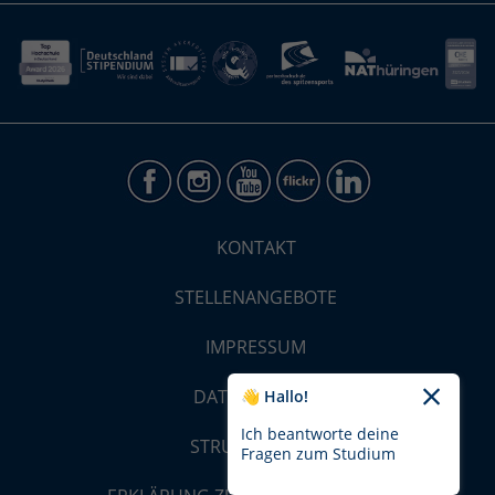
KONTAKT
STELLENANGEBOTE
IMPRESSUM
DATENSCHUTZ
👋 Hallo!
Ich beantworte deine
STRUKTUR-MAP
Fragen zum Studium