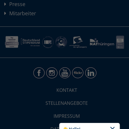
Presse
Mitarbeiter
KONTAKT
STELLENANGEBOTE
IMPRESSUM
👋 Hallo!