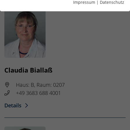
Impressum
|
Datenschutz
Claudia Biallaß
Haus: B, Raum: 0207
+49 3683 688 4001
Details