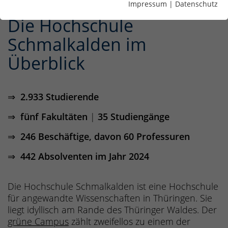
Impressum
|
Datenschutz
Die Hochschule
Schmalkalden im
Überblick
⇒ 2.933 Studierende
⇒ fünf Fakultäten
|
35 Studiengänge
⇒ 246 Beschäftige, davon 60 Professuren
⇒ 442 Absolventen im Jahr 2024
Die Hochschule Schmalkalden ist eine Hochschule
für angewandte Wissenschaften in Thüringen. Sie
liegt idyllisch am Rande des Thüringer Waldes. Der
grüne Campus
zählt zweifellos zu einem der