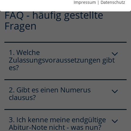
Impressum
|
Datenschutz
FAQ - häufig gestellte
Fragen
1. Welche
Zulassungsvoraussetzungen gibt
es?
2. Gibt es einen Numerus
clausus?
3. Ich kenne meine endgültige
Abitur-Note nicht - was nun?