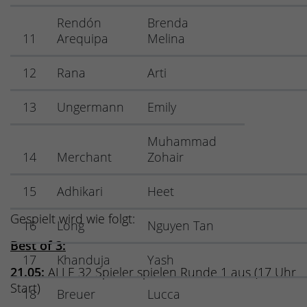
Rendón
Brenda
11
Arequipa
Melina
12
Rana
Arti
13
Ungermann
Emily
Muhammad
14
Merchant
Zohair
15
Adhikari
Heet
Gespielt wird wie folgt:
16
Long
Nguyen Tan
Best of 3:
17
Khanduja
Yash
21.05:
ALLE 32 Spieler spielen Runde 1 aus (17 Uhr
Start)
18
Breuer
Lucca