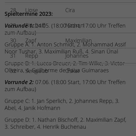
28
Linse
Cira
Spieltermine 2023:
29
Bischoff
Nathan
Vorrunde 1:
24.05. (18:00 Start, 17:00 Uhr Treffen
zum Aufbau)
30
Zapf
Maximilian
Gruppe A: 1. Anton Schmidt, 2. Mohammad Assif
Noor Tushar, 3. Maximilian Ruß, 4. Sinan Ünal
31
Repp
Johannes
Gruppe B: 1. Lucca Breuer, 2. Tim Wilke, 3. Victor
Oliveira, 4. Guilherme de Paiva Guimaraes
32
Senglaub
Oskar
Vorrunde 2:
07.06. (18:00 Start, 17:00 Uhr Treffen
zum Aufbau)
Gruppe C: 1. Jan Sperlich, 2. Johannes Repp, 3.
Abel, 4. Janik Hofmann
Gruppe D: 1. Nathan Bischoff, 2. Maximilian Zapf,
3. Schreiber, 4. Henrik Buchenau