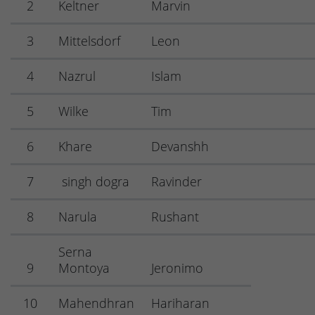
2
Keltner
Marvin
3
Mittelsdorf
Leon
4
Nazrul
Islam
5
Wilke
Tim
6
Khare
Devanshh
7
singh dogra
Ravinder
8
Narula
Rushant
Serna
9
Montoya
Jeronimo
10
Mahendhran
Hariharan