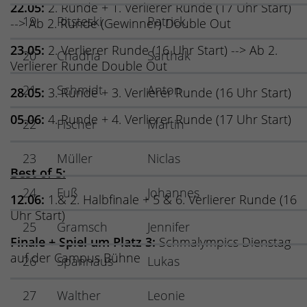
22.05:
2. Runde + 1. Verlierer Runde (17 Uhr Start)
19
Ritsteski
Patrick
--> Ab 2. Runde (Gewinner) Double Out
23.05:
2. Verlierer Runde (16 Uhr Start) --> Ab 2.
20
Chadha
Sarthak
Verlierer Runde Double Out
21
Schmidt
Anton
28.05:
3. Runde + 3. Verlierer Runde (16 Uhr Start)
05.06:
4. Runde + 4. Verlierer Runde (17 Uhr Start)
22
Fischer
Martin
23
Müller
Niclas
Best of 5:
24
Fuß
Johannes
12.06:
1.& 2. Halbfinale + 5 & 6. Verlierer Runde (16
Uhr Start)
25
Gramsch
Jennifer
Finale + Spiel um Platz 3:
Schmalympics Dienstag
auf der Campus Bühne
26
Spannaus
Lukas
27
Walther
Leonie