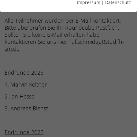
Dart wird im Doppel-KO-System mit 32
Impressum
|
Datenschutz
Teilnehmer/innen gespielt.
Alle Teilnehmer wurden per E-Mail kontaktiert.
Bitte überprüfen Sie Ihr Roundcube Postfach.
Sollten Sie keine E-Mail erhalten haben
kontaktieren Sie uns hier:
af.schmidt(at)stud.fh-
sm.de
Endrunde 2026
1. Marvin Keltner
2. Jan Hesse
3. Andreas Bienst
Endrunde 2025