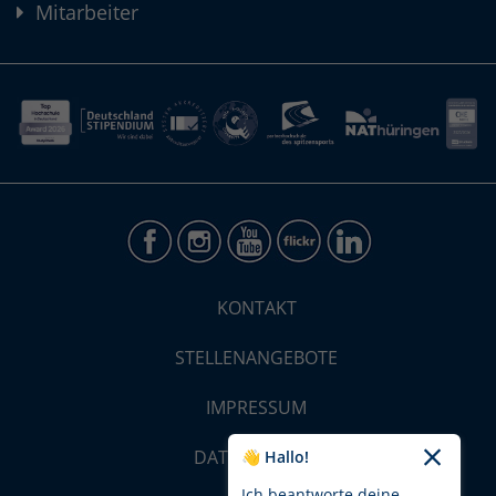
Mitarbeiter
KONTAKT
STELLENANGEBOTE
IMPRESSUM
DATENSCHUTZ
👋 Hallo!
Ich beantworte deine