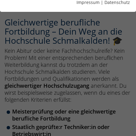
Bewerber:innen
Impressum
|
Datenschutz
Gleichwertige berufliche
Fortbildung – Dein Weg an die
Hochschule Schmalkalden! 🎓
Kein Abitur oder keine Fachhochschulreife? Kein
Problem! Mit einer entsprechenden beruflichen
Weiterbildung kannst du trotzdem an der
Hochschule Schmalkalden studieren. Viele
Fortbildungen und Qualifikationen werden als
gleichwertiger Hochschulzugang
anerkannt. Du
wirst beispielsweise zugelassen, wenn du eines der
folgenden Kriterien erfüllst:
Meisterprüfung oder eine gleichwertige
berufliche Fortbildung
Staatlich geprüfte:r Techniker:in oder
Betriebswirt:in