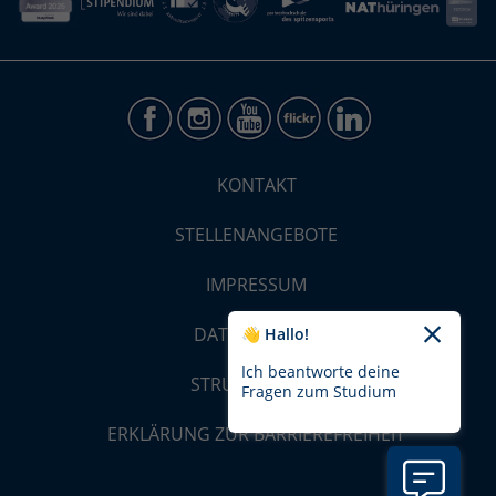
KONTAKT
STELLENANGEBOTE
IMPRESSUM
DATENSCHUTZ
👋 Hallo!
Ich beantworte deine
STRUKTUR-MAP
Fragen zum Studium
ERKLÄRUNG ZUR BARRIEREFREIHEIT