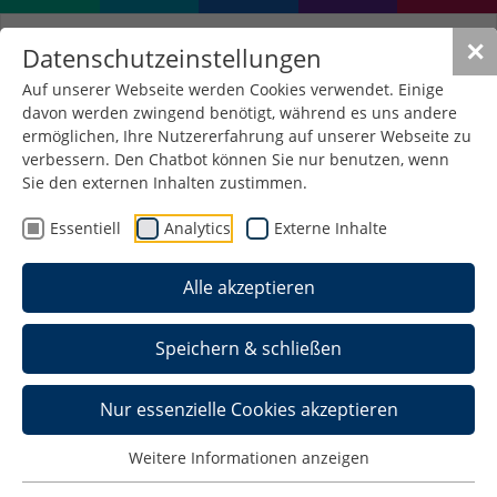
✕
Datenschutzeinstellungen
Auf unserer Webseite werden Cookies verwendet. Einige
davon werden zwingend benötigt, während es uns andere
Labor
ermöglichen, Ihre Nutzererfahrung auf unserer Webseite zu
Elektroniktechnologie
verbessern. Den Chatbot können Sie nur benutzen, wenn
Sie den externen Inhalten zustimmen.
Essentiell
Analytics
Externe Inhalte
Das Labor für Elektroniktechnologie ist für die
Herstellung von Dickschichthybridschaltkreisen
Alle akzeptieren
und Leiterplatten für Lehre und Forschung in
Kleinserien bzw. Einzelfertigung ausgelegt. Damit
wird ein wesentlicher Grundstein für die
Speichern & schließen
praxisnahe Ausbildung im Studiengang
Elektrotechnik, Studienschwerpunkt "Industrielle
Nur essenzielle Cookies akzeptieren
Elektronik" gelegt. Um den sich ergebenden
technologischen Anforderungen auch in
Weitere Informationen anzeigen
Perspektive gerecht zu werden, werden sämtliche