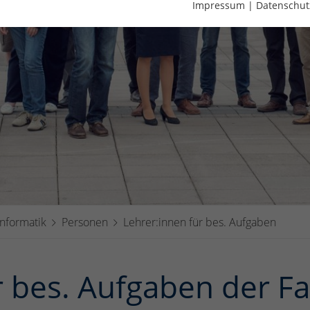
Impressum
|
Datenschut
Informatik
Personen
Lehrer:innen für bes. Aufgaben
r bes. Aufgaben der Fa