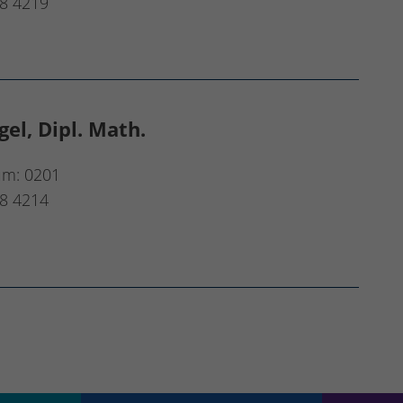
8 4219
el, Dipl. Math.
um: 0201
8 4214