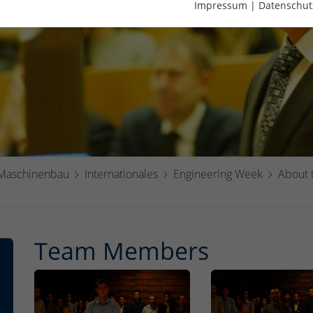
Impressum
|
Datenschut
 Maschinenbau
Internationales
Engineering Week
About 
Team Members