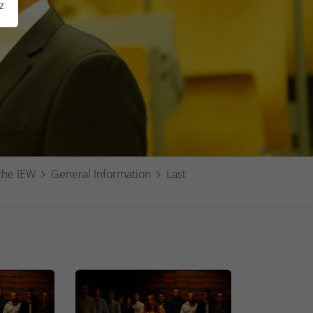
z
the IEW
General Information
Last