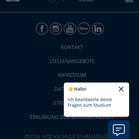
KONTAKT
STELLENANGEBOTE
IMPRESSUM
DATENSCHUTZ
👋 Hallo!
Ich beantworte deine
STRUKTUR-MAP
Fragen zum Studium
ERKLÄRUNG ZUR BARRIEREFREIHEIT
©2026 HOCHSCHULE SCHMALKALDEN