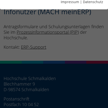
Impressum
|
Datenschutz
Infonutzer (MACH meinERP)
Antragsformulare und Schulungsunterlagen finden
Sie im
Prozessinformationsportal (PIP)
der
Hochschule.
Kontakt:
ERP-Support
Hochschule Schmalkalden
Blechhammer 9
D-98574 Schmalkalden
Postanschrift
Postfach 10 04 52