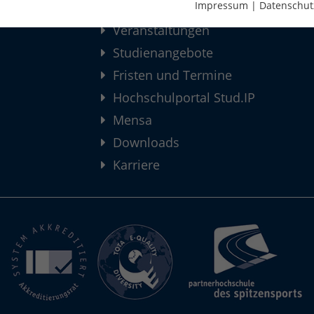
Impressum
|
Datenschut
Neuigkeiten
Veranstaltungen
Studienangebote
Fristen und Termine
Hochschulportal Stud.IP
Mensa
Downloads
Karriere