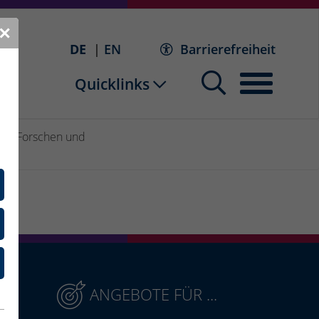
✕
DE
EN
Barrierefreiheit
Quicklinks
k
Forschen und
ANGEBOTE FÜR ...