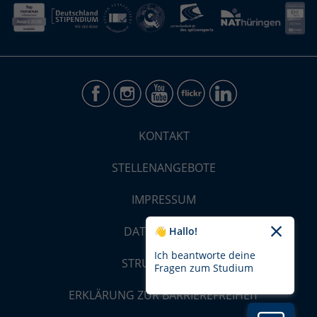
KONTAKT
STELLENANGEBOTE
IMPRESSUM
DATENSCHUTZ
👋 Hallo!
Ich beantworte deine
STRUKTUR-MAP
Fragen zum Studium
ERKLÄRUNG ZUR BARRIEREFREIHEIT