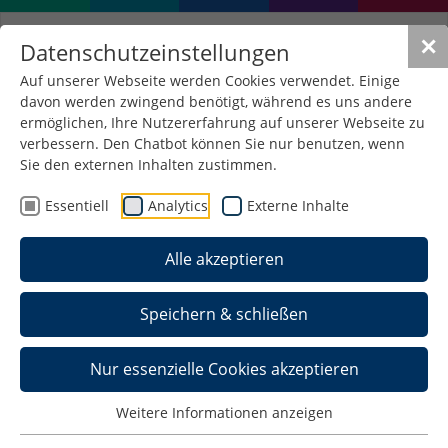
✕
Datenschutzeinstellungen
Auf unserer Webseite werden Cookies verwendet. Einige
davon werden zwingend benötigt, während es uns andere
Erasmus+ EU-Praktikum –
ermöglichen, Ihre Nutzererfahrung auf unserer Webseite zu
Ihre Chance auf
verbessern. Den Chatbot können Sie nur benutzen, wenn
Sie den externen Inhalten zustimmen.
praktische Erfahrung im
Essentiell
Analytics
Externe Inhalte
Ausland
Alle akzeptieren
Das Erasmus+ Programm bietet Studierenden der
Hochschule Schmalkalden die Möglichkeit,
Praktika in Unternehmen oder Organisationen
Speichern & schließen
innerhalb der EU zu absolvieren. Diese Praktika
sind eine hervorragende Gelegenheit, praktische
Nur essenzielle Cookies akzeptieren
Erfahrungen zu sammeln, Ihre beruflichen
Fähigkeiten zu erweitern und Ihre Chancen auf
Weitere Informationen anzeigen
dem Arbeitsmarkt zu verbessern.