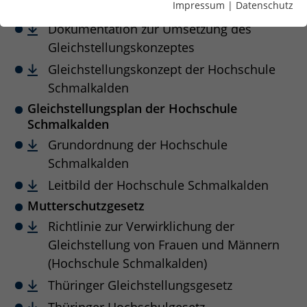
Impressum
|
Datenschutz
Schmalkalden
Dokumentation zur Umsetzung des
Gleichstellungskonzeptes
Gleichstellungskonzept der Hochschule
Schmalkalden
Gleichstellungsplan der Hochschule
Schmalkalden
Grundordnung der Hochschule
Schmalkalden
Leitbild der Hochschule Schmalkalden
Mutterschutzgesetz
Richtlinie zur Verwirklichung der
Gleichstellung von Frauen und Männern
(Hochschule Schmalkalden)
Thüringer Gleichstellungsgesetz