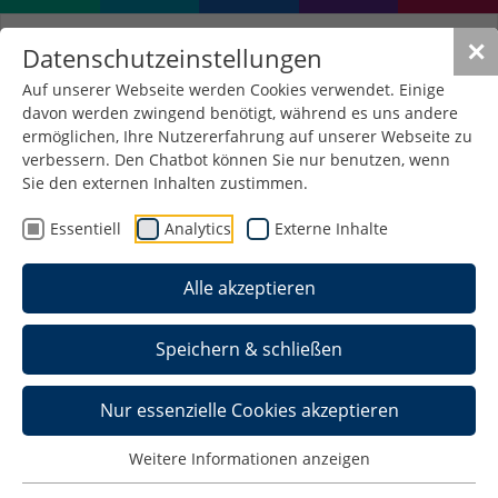
✕
Datenschutzeinstellungen
Auf unserer Webseite werden Cookies verwendet. Einige
davon werden zwingend benötigt, während es uns andere
Strukturelle Verankerung
ermöglichen, Ihre Nutzererfahrung auf unserer Webseite zu
der Gleichstellung
verbessern. Den Chatbot können Sie nur benutzen, wenn
Sie den externen Inhalten zustimmen.
Essentiell
Analytics
Externe Inhalte
Die Gleichstellungsarbeit an der Hochschule
Schmalkalden basiert auf der Anwendung
Alle akzeptieren
verschiedener gleichstellungsrelevanter Gesetze.
Daneben wurden hochschuleigene Dokumente
erarbeitet, die die Gleichstellungsarbeit und die
Speichern & schließen
Umsetzung entsprechender Maßnahmen
festschreiben.
Nur essenzielle Cookies akzeptieren
Allgemeines Gleichbehandlungsgesetz
Weitere Informationen anzeigen
Berufungsordnung der Hochschule