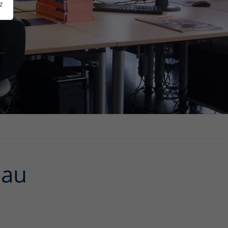
z
bau