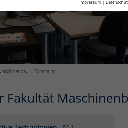
Impressum
|
Datenschut
 Maschinenbau
Forschung
r Fakultät Maschinen
tive Technologien - MiT