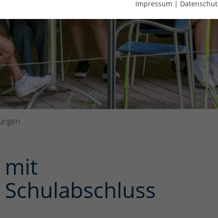
Impressum
|
Datenschut
bungen
 mit
 Schulabschluss