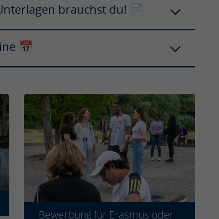
nterlagen brauchst du! 📄
ine 📅
Bewerbung für Erasmus oder