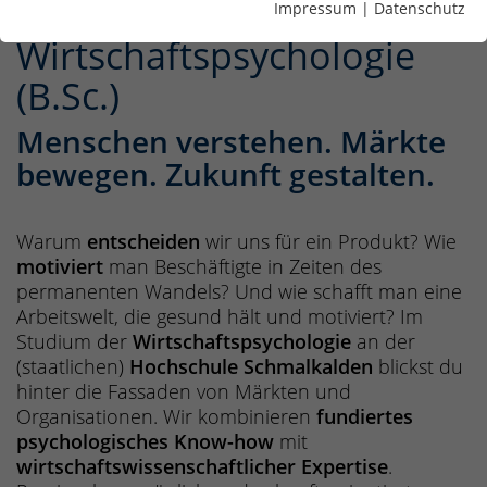
Impressum
|
Datenschutz
Wirtschaftspsychologie
(B.Sc.)
Menschen verstehen. Märkte
bewegen. Zukunft gestalten.
Warum
entscheiden
wir uns für ein Produkt? Wie
motiviert
man Beschäftigte in Zeiten des
permanenten Wandels? Und wie schafft man eine
Arbeitswelt, die gesund hält und motiviert? Im
Studium der
Wirtschaftspsychologie
an der
(staatlichen)
Hochschule Schmalkalden
blickst du
hinter die Fassaden von Märkten und
Organisationen. Wir kombinieren
fundiertes
psychologisches Know-how
mit
wirtschaftswissenschaftlicher Expertise
.