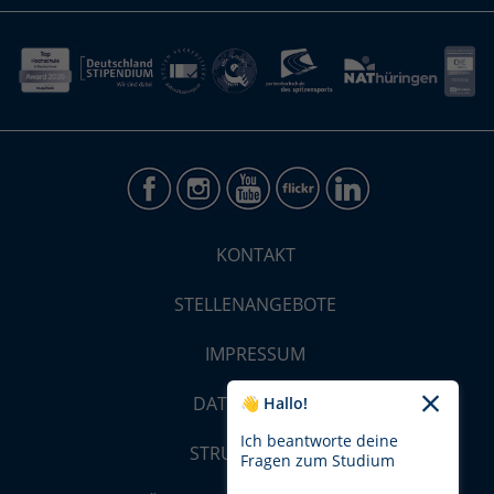
KONTAKT
STELLENANGEBOTE
IMPRESSUM
DATENSCHUTZ
👋 Hallo!
Ich beantworte deine
STRUKTUR-MAP
Fragen zum Studium