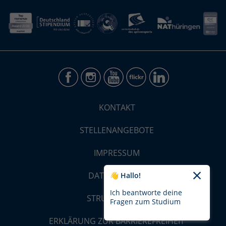
KONTAKT
STELLENANGEBOTE
IMPRESSUM
DATENSCHUTZ
👋 Hallo!
Ich beantworte deine
STRUKTUR-MAP
Fragen zum Studium
ERKLÄRUNG ZUR BARRIEREFREIHEIT