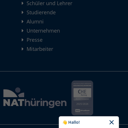
Schüler und Lehrer
Studierende
Alumni
Unternehmen
Presse
Mitarbeiter
👋 Hallo!