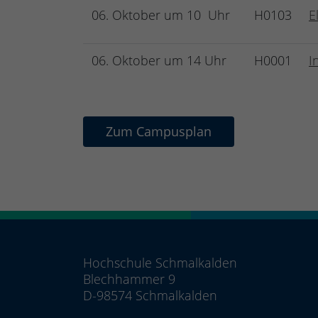
06. Oktober um 10 Uhr
H0103
E
06. Oktober um 14 Uhr
H0001
I
Zum Campusplan
Hochschule Schmalkalden
Blechhammer 9
D-98574 Schmalkalden