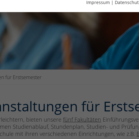
Impressum
|
Datenschut
en für Erstsemester
nstaltungen für Erst
leichtern, bieten unsere
fünf Fakultäten
Einführungsver
emen Studienablauf, Stundenplan, Studien- und Prüfu
chule mit ihren verschiedenen Einrichtungen, wie z.B.