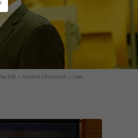
z
the IEW
General Information
Last