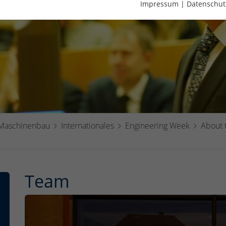
Impressum
|
Datenschut
 Maschinenbau
Internationales
Engineering Week
About 
Team