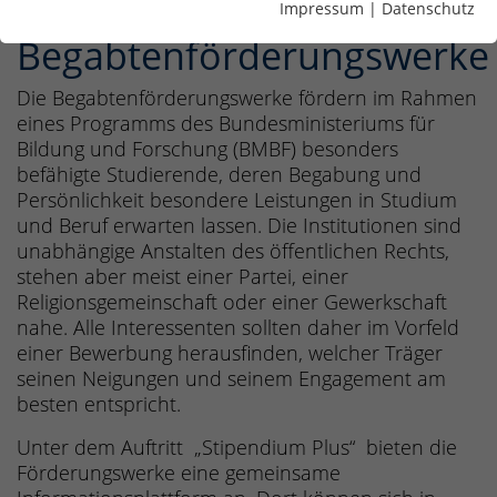
Impressum
|
Datenschutz
Begabtenförderungswerke
Die Begabtenförderungswerke fördern im Rahmen
eines Programms des Bundesministeriums für
Bildung und Forschung (BMBF) besonders
befähigte Studierende, deren Begabung und
Persönlichkeit besondere Leistungen in Studium
und Beruf erwarten lassen. Die Institutionen sind
unabhängige Anstalten des öffentlichen Rechts,
stehen aber meist einer Partei, einer
Religionsgemeinschaft oder einer Gewerkschaft
nahe. Alle Interessenten sollten daher im Vorfeld
einer Bewerbung herausfinden, welcher Träger
seinen Neigungen und seinem Engagement am
besten entspricht.
Unter dem Auftritt „Stipendium Plus“ bieten die
Förderungswerke eine gemeinsame