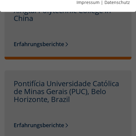
Impressum
|
Datenschutz
Xingtai Polytechnic College in
China
Erfahrungsberichte
Pontifícia Universidade Católica
de Minas Gerais (PUC), Belo
Horizonte, Brazil
Erfahrungsberichte