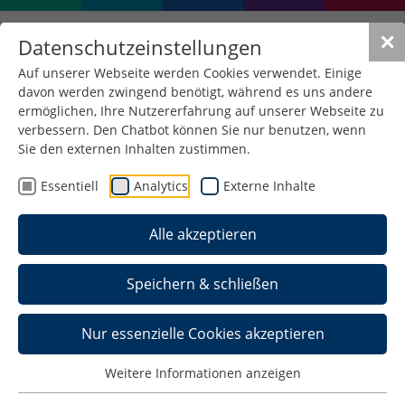
✕
Datenschutzeinstellungen
Auf unserer Webseite werden Cookies verwendet. Einige
davon werden zwingend benötigt, während es uns andere
Doppelabschlüsse
ermöglichen, Ihre Nutzererfahrung auf unserer Webseite zu
verbessern. Den Chatbot können Sie nur benutzen, wenn
Sie den externen Inhalten zustimmen.
Essentiell
Analytics
Externe Inhalte
Saimaa University of
Lappeenrantha, Lappeenrantha,
Alle akzeptieren
Finnland
Speichern & schließen
Erfahrungsberichte
Nur essenzielle Cookies akzeptieren
Weitere Informationen anzeigen