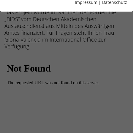
spanischer Sprache.
Impressum
|
Datenschutz
Das Projekt wurde im Rahmen der Förderlinie
„BIDS“ vom Deutschen Akademischen
Austauschdienst aus Mitteln des Auswärtigen
Amtes finanziert. Für Fragen steht Ihnen
Frau
Gloria Valencia
im International Office zur
Verfügung.