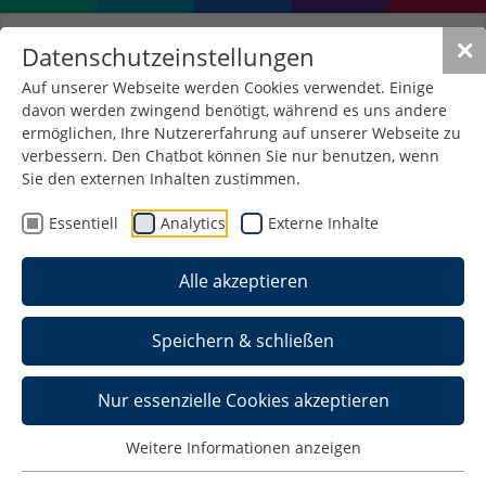
✕
Datenschutzeinstellungen
Auf unserer Webseite werden Cookies verwendet. Einige
davon werden zwingend benötigt, während es uns andere
Orientierung für PASCH-
ermöglichen, Ihre Nutzererfahrung auf unserer Webseite zu
Schüler/innen
verbessern. Den Chatbot können Sie nur benutzen, wenn
Sie den externen Inhalten zustimmen.
Essentiell
Analytics
Externe Inhalte
Die Hochschule Schmalkalden freut sich über das
große Interessen von Absolvent/innen deutscher
Alle akzeptieren
Schulen im Ausland; besonders viele PASCH-
Absolvent/innen stammen aus Süd- und
Lateinamerika. Ihnen, Ihren Lehrkräften und
Speichern & schließen
Familien stellen wir mit unserem interaktiven
Student Life Cycle alle wichtigen Informationen
Nur essenzielle Cookies akzeptieren
rund um ein Studium in Deutschland im
Allgemeinen und in Schmalkalden in Besonderen
Weitere Informationen anzeigen
zusammen – und das jeweils in deutscher und