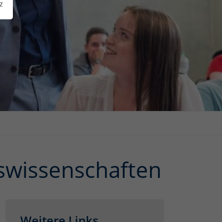
z
tswissenschaften
Weitere Links