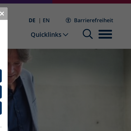
✕
DE
EN
Barrierefreiheit
Quicklinks