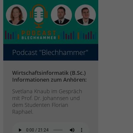
Podcast "Blechhammer"
Wirtschaftsinformatik (B.Sc.)
Informationen zum Anhören:
Svetlana Knaub im Gespräch
mit Prof. Dr. Johannsen und
dem Studenten Florian
Raphael.