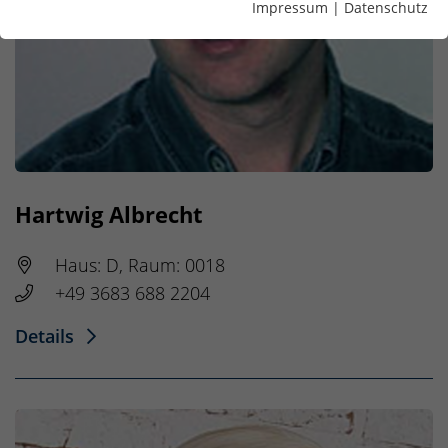
Impressum
|
Datenschutz
Hartwig Albrecht
Haus: D, Raum: 0018
+49 3683 688 2204
Details