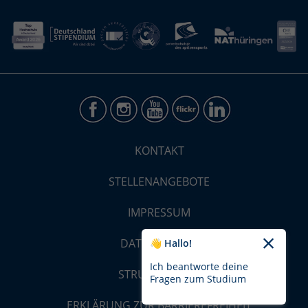
KONTAKT
STELLENANGEBOTE
IMPRESSUM
DATENSCHUTZ
👋 Hallo!
Ich beantworte deine
STRUKTUR-MAP
Fragen zum Studium
ERKLÄRUNG ZUR BARRIEREFREIHEIT