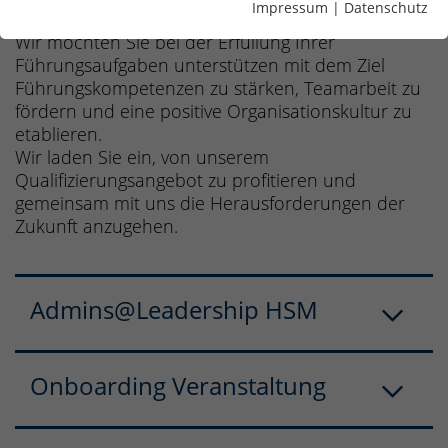
positives Arbeitsumfeld geschaffen werden.
Impressum
|
Datenschutz
Wir möchten Sie bei der Erfüllung Ihrer
Führungsaufgaben unterstützen mit dem Ziel
Führungskompetenzen zu stärken, Teamarbeit zu
fördern und eine positive Organisationskultur zu
etablieren.
Wir laden Sie ein, von unserem
Qualifizierungsangebot zu profitieren und
gemeinsam mit uns die Herausforderungen der
Zukunft anzugehen.
Admins@Leadership HSM
Onboarding Veranstaltung