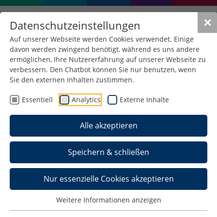
✕
Datenschutzeinstellungen
Auf unserer Webseite werden Cookies verwendet. Einige
davon werden zwingend benötigt, während es uns andere
ermöglichen, Ihre Nutzererfahrung auf unserer Webseite zu
verbessern. Den Chatbot können Sie nur benutzen, wenn
Qualifizierungsangebote -
Sie den externen Inhalten zustimmen.
Führung und Zusammenarbeit
Essentiell
Analytics
Externe Inhalte
Führungskräfteentwicklung ist immer geprägt von
Alle akzeptieren
der Zeit, in der sie stattfindet. Die
Herausforderungen der täglichen Arbeit verändern
Speichern & schließen
sich laufend, entsprechend verändern sich auch
die notwendigen Anforderungen an Führung.
Nur essenzielle Cookies akzeptieren
Durch eine klare Führung und eine kooperative
Zusammenarbeit können Herausforderungen
Weitere Informationen anzeigen
gemeistert, Innovationen gefördert und ein