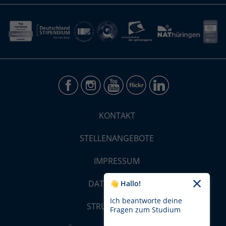
KONTAKT
STELLENANGEBOTE
IMPRESSUM
DATENSCHUTZ
👋 Hallo!
Ich beantworte deine
STRUKTUR-MAP
Fragen zum Studium