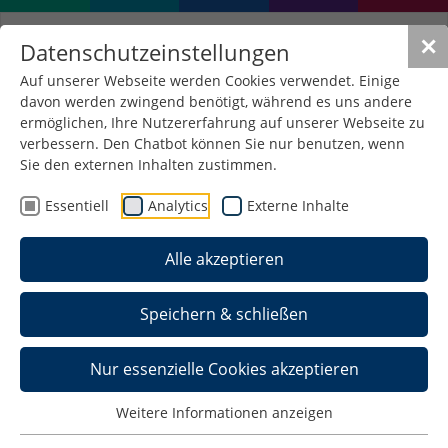
✕
Datenschutzeinstellungen
Auf unserer Webseite werden Cookies verwendet. Einige
davon werden zwingend benötigt, während es uns andere
Ende des Aufenthalts
ermöglichen, Ihre Nutzererfahrung auf unserer Webseite zu
verbessern. Den Chatbot können Sie nur benutzen, wenn
Sie den externen Inhalten zustimmen.
Irgendwann gehen alle guten Dinge zu Ende. Nach
einigen Monaten des Lebens und Studierens in
Essentiell
Analytics
Externe Inhalte
Schmalkalden und der Begegnung mit vielen
inspirierenden Menschen ist es nun an der Zeit,
Alle akzeptieren
wieder nach Hause zu gehen. Auf dieser Seite
finden Sie alles Wichtige, was Sie vor Ihrer Abreise
Speichern & schließen
beachten müssen.
Nur essenzielle Cookies akzeptieren
Zeugnis
Weitere Informationen anzeigen
Im Anschluss an die Prüfungen (die Sie hoffentlich