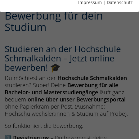
Impressum
|
Datenschutz
Bewerbung für dein
Studium
Studieren an der Hochschule
Schmalkalden – Jetzt online
bewerben! 🎓
Du möchtest an der
Hochschule Schmalkalden
studieren? Super! Deine
Bewerbung für alle
Bachelor- und Masterstudiengänge
läuft ganz
bequem
online über unser Bewerbungsportal
–
ohne Papierkram per Post. (Ausnahme:
Hochschulwechsler:innen
&
Studium auf Probe
).
So funktioniert die Bewerbung:
1️⃣
Registrierung
– Du bekommst deine