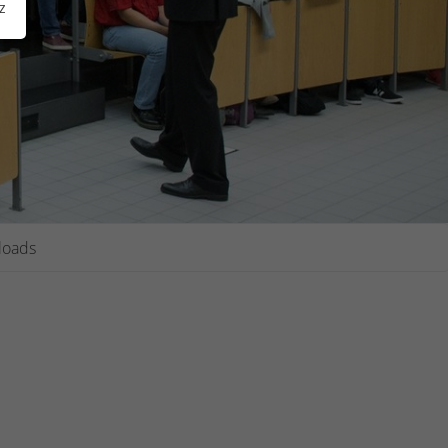
z
loads