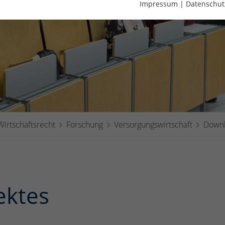
Impressum
|
Datenschut
Wirtschaftsrecht
Forschung
Versorgungswirtschaft
Down
ektes