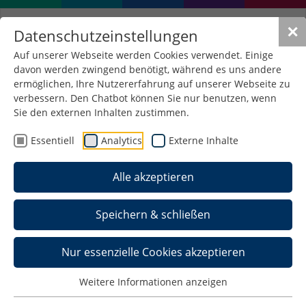
✕
Datenschutzeinstellungen
Auf unserer Webseite werden Cookies verwendet. Einige
davon werden zwingend benötigt, während es uns andere
ermöglichen, Ihre Nutzererfahrung auf unserer Webseite zu
verbessern. Den Chatbot können Sie nur benutzen, wenn
Lasermaterialbearbeitung
Sie den externen Inhalten zustimmen.
(RessFBBM)
Essentiell
Analytics
Externe Inhalte
Forschungsgegenstand
Regelung reinigender Laserabtragungsprozesse
Alle akzeptieren
(CW und UKP-Laserquellen sowie psund f-
Laserimpulse) an verunreinigten Oberflächen
Speichern & schließen
von Halbfabrikaten (z.B. aus Keramik, Kunststoff,
Metall) in der Produktion
Nur essenzielle Cookies akzeptieren
Erkennung von Verunreinigungen (z.B. Öle,
Fette, Reinigungsmittel, Zunder, Lacke, etc.)
Weitere Informationen anzeigen
sowie Inhomogenitäten an den Oberflächen
unter Nutzung multimodaler/multispektraler KI-