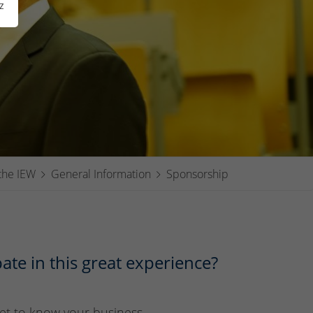
z
the IEW
General Information
Sponsorship
ate in this great experience?
 get to know your business