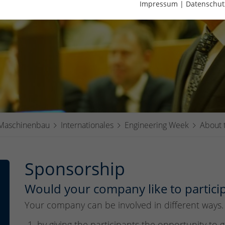
Impressum
|
Datenschut
 Maschinenbau
Internationales
Engineering Week
About 
Sponsorship
Would your company like to particip
Your company can be involved in different ways.
by giving the participants the opportunity to