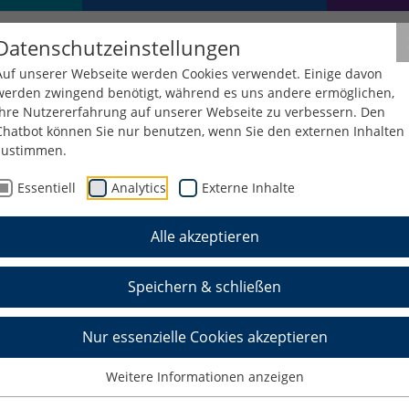
Datenschutzeinstellungen
Auf unserer Webseite werden Cookies verwendet. Einige davon
werden zwingend benötigt, während es uns andere ermöglichen,
Ihre Nutzererfahrung auf unserer Webseite zu verbessern. Den
Chatbot können Sie nur benutzen, wenn Sie den externen Inhalten
zustimmen.
hulbeauftragte
Datenschutzbeauftragter
Essentiell
Analytics
Externe Inhalte
Alle akzeptieren
uftragter
Speichern & schließen
t und berät die Hochschule Schmalkalden (HSM)
Nur essenzielle Cookies akzeptieren
s.
Weitere Informationen anzeigen