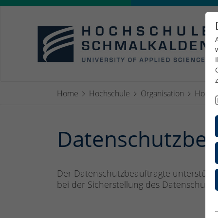
Home
Hochschule
Organisation
Hochsc
Datenschutzbea
Der Datenschutzbeauftragte unterstütz
bei der Sicherstellung des Datenschutze