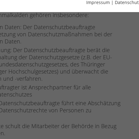
tzbeauftragten?
Impressum
|
Datenschut
hmalkalden gehören insbesondere:
n Daten: Der Datenschutzbeauftragte
msetzung von Datenschutzmaßnahmen bei der
n Daten.
ung: Der Datenschutzbeauftragte berät die
ltung der Datenschutzgesetze (z.B. der EU-
ndesdatenschutzgesetzes, des Thüringer
ger Hochschulgesetzes) und überwacht die
n und -verfahren.
ragter ist Ansprechpartner für alle
atenschutzes
Datenschutzbeauftragte führt eine Abschätzung
e Datenschutzrechte von Personen zu
e schult die Mitarbeiter der Behörde in Bezug
n.