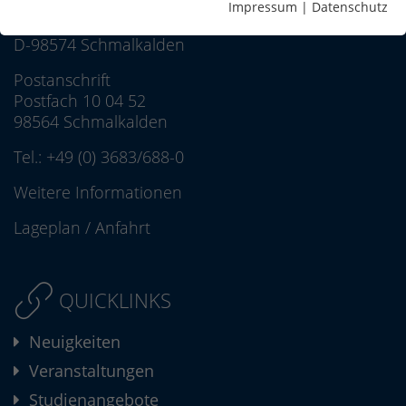
Hochschule Schmalkalden
Impressum
|
Datenschutz
Blechhammer 9
D-98574 Schmalkalden
Postanschrift
Postfach 10 04 52
98564 Schmalkalden
Tel.:
+49 (0) 3683/688-0
Weitere Informationen
Lageplan
/
Anfahrt
QUICKLINKS
Neuigkeiten
Veranstaltungen
Studienangebote