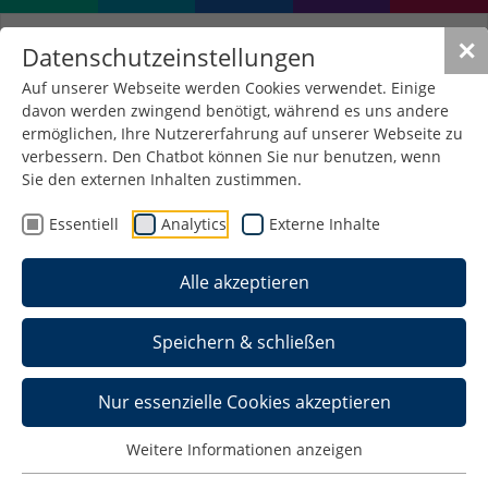
✕
Datenschutzeinstellungen
Auf unserer Webseite werden Cookies verwendet. Einige
davon werden zwingend benötigt, während es uns andere
Forschungsdatenmanagem
ermöglichen, Ihre Nutzererfahrung auf unserer Webseite zu
verbessern. Den Chatbot können Sie nur benutzen, wenn
Sie den externen Inhalten zustimmen.
Essentiell
Analytics
Externe Inhalte
Informationen zum
Forschungsdatenmanagement finden Sie
auf der
Seite des Dezernats Forschung
Alle akzeptieren
und Transfer
.
Speichern & schließen
Nur essenzielle Cookies akzeptieren
Weitere Informationen anzeigen