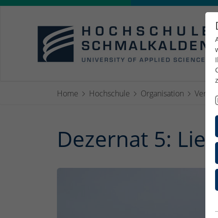
Home
Hochschule
Organisation
Verwal
Dezernat 5: Lie