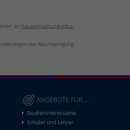
können an
hausverwaltung(at)hs-
 Änderungen der Raumbelegung
ANGEBOTE FÜR ...
Studieninteressierte
Schüler und Lehrer