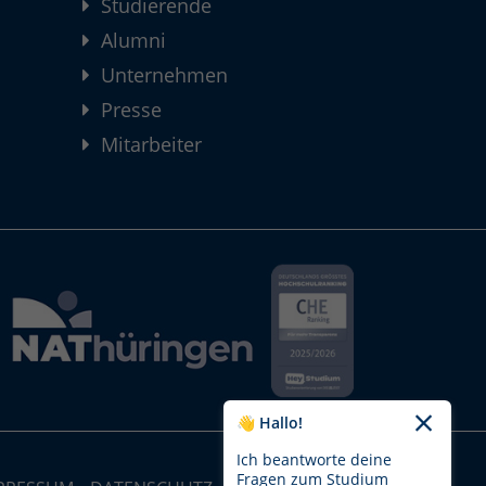
Studierende
Alumni
Unternehmen
Presse
Mitarbeiter
👋 Hallo!
Ich beantworte deine
Fragen zum Studium