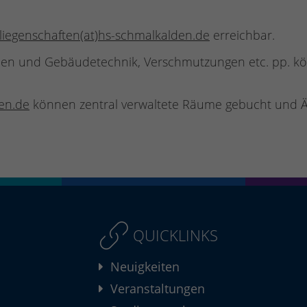
liegenschaften(at)hs-schmalkalden.de
erreichbar.
uden und Gebäudetechnik, Verschmutzungen etc. pp. 
en.de
können zentral verwaltete Räume gebucht und
QUICKLINKS
Neuigkeiten
Veranstaltungen