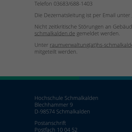
Telefon 03683/688-1403
Die Dezernatsleitung ist per Email unter
Nicht zeitkritische Störungen an Gebä
schmalkalden.de
gemeldet werden.
Unter
raumverwaltung(at)hs-schmalkald
mitgeteilt werden.
Hochschule Schmalkalden
Blechhammer 9
D-98574 Schmalkalden
Postanschrift
Postfach 10 04 52