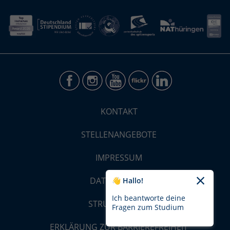
KONTAKT
STELLENANGEBOTE
IMPRESSUM
DATENSCHUTZ
👋 Hallo!
Ich beantworte deine
STRUKTUR-MAP
Fragen zum Studium
ERKLÄRUNG ZUR BARRIEREFREIHEIT