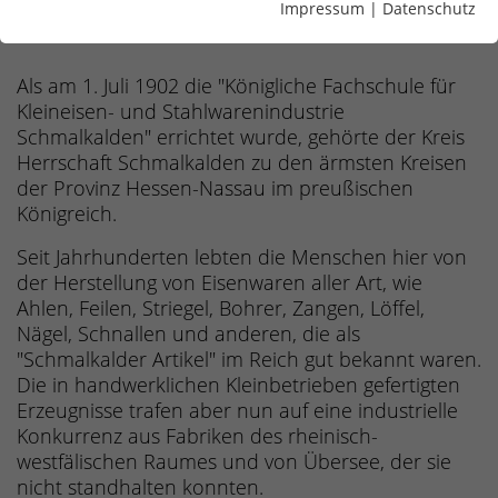
Impressum
|
Datenschutz
Als am 1. Juli 1902 die "Königliche Fachschule für
Kleineisen- und Stahlwarenindustrie
Schmalkalden" errichtet wurde, gehörte der Kreis
Herrschaft Schmalkalden zu den ärmsten Kreisen
der Provinz Hessen-Nassau im preußischen
Königreich.
Seit Jahrhunderten lebten die Menschen hier von
der Herstellung von Eisenwaren aller Art, wie
Ahlen, Feilen, Striegel, Bohrer, Zangen, Löffel,
Nägel, Schnallen und anderen, die als
"Schmalkalder Artikel" im Reich gut bekannt waren.
Die in handwerklichen Kleinbetrieben gefertigten
Erzeugnisse trafen aber nun auf eine industrielle
Konkurrenz aus Fabriken des rheinisch-
westfälischen Raumes und von Übersee, der sie
nicht standhalten konnten.