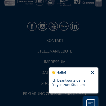
KONTAKT
STELLENANGEBOTE
IMPRESSUM
DATENSCHUTZ
👋 Hallo!
Ich beantworte deine
STRUKTUR-MAP
Fragen zum Studium
ERKLÄRUNG ZUR BARRIEREFREIHEIT