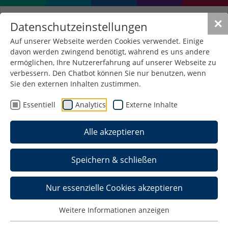
✕
Datenschutzeinstellungen
Auf unserer Webseite werden Cookies verwendet. Einige
davon werden zwingend benötigt, während es uns andere
Kontakt
ermöglichen, Ihre Nutzererfahrung auf unserer Webseite zu
verbessern. Den Chatbot können Sie nur benutzen, wenn
Postanschrift:
Sie den externen Inhalten zustimmen.
Hochschule Schmalkalden
Essentiell
Analytics
Externe Inhalte
Fakultät Elektrotechnik
Am Blechhammer
98574 Schmalkalden
Alle akzeptieren
Besucheranschrift:
Speichern & schließen
Hochschule Schmalkalden
Fakultät Elektrotechnik
Nur essenzielle Cookies akzeptieren
Am Schwimmbad
98574 Schmalkalden
Weitere Informationen anzeigen