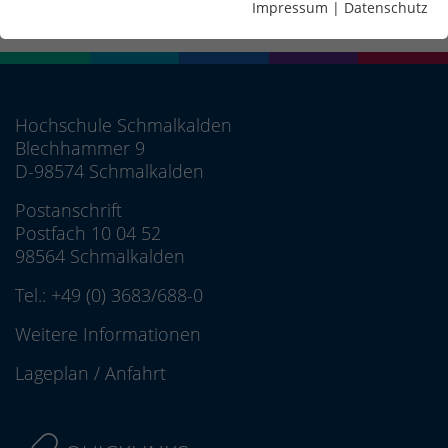
Impressum
|
Datenschutz
Hochschule Schmalkalden
Blechhammer 9
D-98574 Schmalkalden
Postanschrift
Postfach 10 04 52
98564 Schmalkalden
Tel.:
+49 (0) 3683/688-0
Weitere Informationen
Lageplan
/
Anfahrt