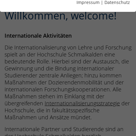
Impressum
|
Datenschutz
Willkommen, welcome!
Internationale Aktivitäten
Die Internationalisierung von Lehre und Forschung
spielt an der Hochschule Schmalkalden eine
bedeutende Rolle. Hierbei sind der Austausch, die
Gewinnung und die Bindung internationaler
Studierender zentrale Anliegen; hinzu kommen
Maßnahmen der Dozierendenmobilität und der
internationalen Forschungskooperationen. Alle
Maßnahmen stehen im Einklang mit der
übergreifenden
Internationalisierungsstrategie
der
Hochschule, die in fakultätsspezifische
Maßnahmen und Ansätze mündet.
Internationale Partner und Studierende sind an